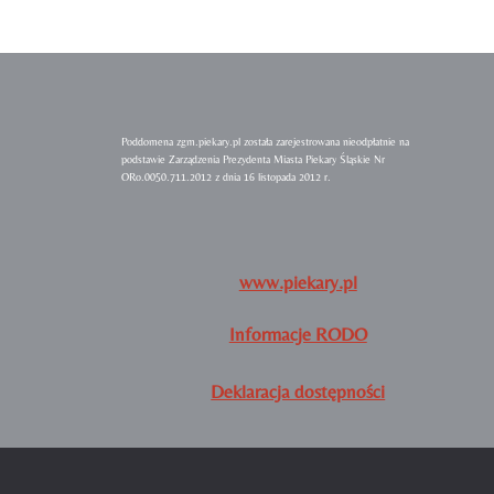
Poddomena zgm.piekary.pl została zarejestrowana nieodpłatnie na
podstawie Zarządzenia Prezydenta Miasta Piekary Śląskie Nr
ORo.0050.711.2012 z dnia 16 listopada 2012 r.
www.piekary.pl
Informacje RODO
Deklaracja dostępności