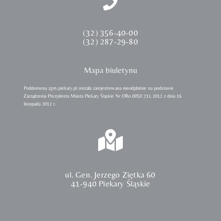
(32) 356-40-00
(32) 287-29-80
Mapa biuletynu
Poddomena zgm.piekary.pl została zarejestrowana nieodpłatnie na podstawie
Zarządzenia Prezydenta Miasta Piekary Śląskie Nr ORo.0050.711.2012 z dnia 16
listopada 2012 r.
ul. Gen. Jerzego Ziętka 60
41-940 Piekary Śląskie