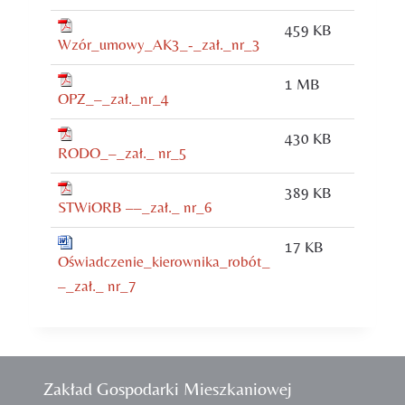
459 KB
Wzór_umowy_AK3_-_zał._nr_3
1 MB
OPZ_–_zał._nr_4
430 KB
RODO_–_zał._ nr_5
389 KB
STWiORB ––_zał._ nr_6
17 KB
Oświadczenie_kierownika_robót_
–_zał._ nr_7
Zakład Gospodarki Mieszkaniowej