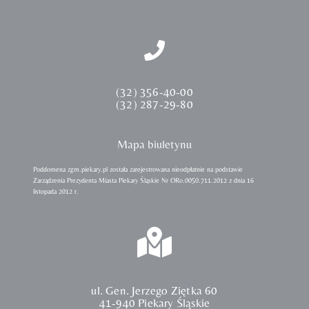
(32) 356-40-00
(32) 287-29-80
Mapa biuletynu
Poddomena zgm.piekary.pl została zarejestrowana nieodpłatnie na podstawie
Zarządzenia Prezydenta Miasta Piekary Śląskie Nr ORo.0050.711.2012 z dnia 16
listopada 2012 r.
ul. Gen. Jerzego Ziętka 60
41-940 Piekary Śląskie