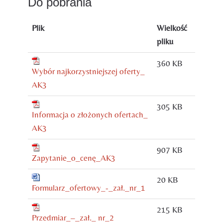
Do pobrania
Plik
Wielkość
pliku
360 KB
Wybór najkorzystniejszej oferty_
AK3
305 KB
Informacja o złożonych ofertach_
AK3
907 KB
Zapytanie_o_cenę_AK3
20 KB
Formularz_ofertowy_-_zał._nr_1
215 KB
Przedmiar_–_zał._ nr_2