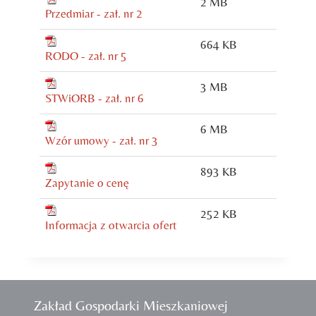
2 MB
Przedmiar - zał. nr 2
664 KB
RODO - zał. nr 5
3 MB
STWiORB - zał. nr 6
6 MB
Wzór umowy - zał. nr 3
893 KB
Zapytanie o cenę
252 KB
Informacja z otwarcia ofert
Zakład Gospodarki Mieszkaniowej