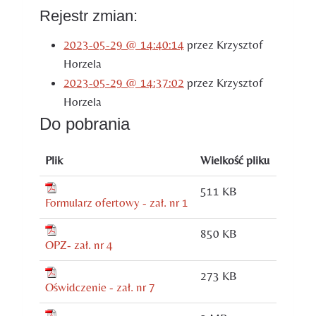
Rejestr zmian:
2023-05-29 @ 14:40:14
przez Krzysztof
Horzela
2023-05-29 @ 14:37:02
przez Krzysztof
Horzela
Do pobrania
Plik
Wielkość pliku
511 KB
Formularz ofertowy - zał. nr 1
850 KB
OPZ- zał. nr 4
273 KB
Oświdczenie - zał. nr 7