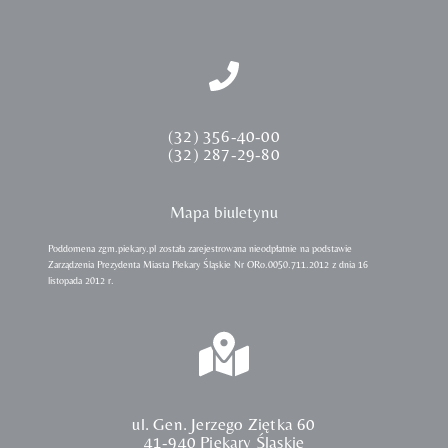
(32) 356-40-00
(32) 287-29-80
Mapa biuletynu
Poddomena zgm.piekary.pl została zarejestrowana nieodpłatnie na podstawie
Zarządzenia Prezydenta Miasta Piekary Śląskie Nr ORo.0050.711.2012 z dnia 16
listopada 2012 r.
ul. Gen. Jerzego Ziętka 60
41-940 Piekary Śląskie