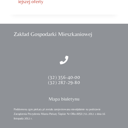
iejszej oferty
Zakład Gospodarki Mieszkaniowej
(32) 356-40-00
(32) 287-29-80
Mapa biuletynu
Poddomena zgm.piekary.pl została zarejestrowana nieodpłatnie na podstawie
Zarządzenia Prezydenta Miasta Piekary Śląskie Nr ORo.0050.711.2012 z dnia 16
listopada 2012 r.