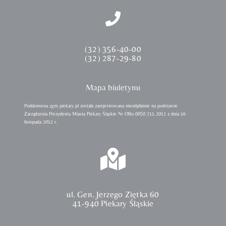
(32) 356-40-00
(32) 287-29-80
Mapa biuletynu
Poddomena zgm.piekary.pl została zarejestrowana nieodpłatnie na podstawie
Zarządzenia Prezydenta Miasta Piekary Śląskie Nr ORo.0050.711.2012 z dnia 16
listopada 2012 r.
ul. Gen. Jerzego Ziętka 60
41-940 Piekary Śląskie