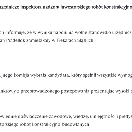
rzędnicze inspektora nadzoru inwestorskiego robót konstrukcyj
ch informuje, że w wyniku naboru na wolne stanowisko urzędnicz
n Pradellok zamieszkały w Piekarach Śląskich.
ego komisja wybrała kandydata, który spełnił wszystkie wymogi
unktowy z przeprowadzonego postępowania prezentując wysoki p
dpowiednie doświadczenie zawodowe, wiedzę, umiejętności i pr
torskiego robót konstrukcyjno-budowlanych.