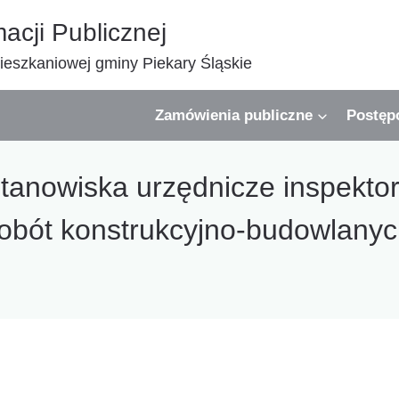
macji Publicznej
eszkaniowej gminy Piekary Śląskie
Zamówienia publiczne
Postęp
tanowiska urzędnicze inspekto
obót konstrukcyjno-budowlany