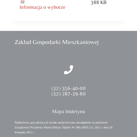
388 KB
Informacja o wyborze
Zakład Gospodarki Mieszkaniowej
(32) 356-40-00
(32) 287-29-80
Mapa biuletynu
Poddomena zgm.piekary.pl została zarejestrowana nieodpłatnie na podstawie
Zarządzenia Prezydenta Miasta Piekary Śląskie Nr ORo.0050.711.2012 z dnia 16
listopada 2012 r.