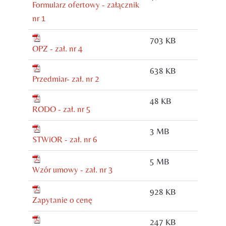
Formularz ofertowy - załącznik
nr 1
703 KB
OPZ - zał. nr 4
638 KB
Przedmiar- zał. nr 2
48 KB
RODO - zał. nr 5
3 MB
STWiOR - zał. nr 6
5 MB
Wzór umowy - zał. nr 3
928 KB
Zapytanie o cenę
247 KB