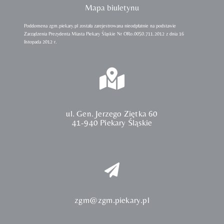
Mapa biuletynu
Poddomena zgm.piekary.pl została zarejestrowana nieodpłatnie na podstawie
Zarządzenia Prezydenta Miasta Piekary Śląskie Nr ORo.0050.711.2012 z dnia 16
listopada 2012 r.
ul. Gen. Jerzego Ziętka 60
41-940 Piekary Śląskie
zgm@zgm.piekary.pl