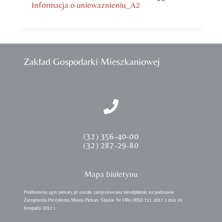
Informacja o uniewaznieniu_A2
Zakład Gospodarki Mieszkaniowej
(32) 356-40-00
(32) 287-29-80
Mapa biuletynu
Poddomena zgm.piekary.pl została zarejestrowana nieodpłatnie na podstawie
Zarządzenia Prezydenta Miasta Piekary Śląskie Nr ORo.0050.711.2012 z dnia 16
listopada 2012 r.