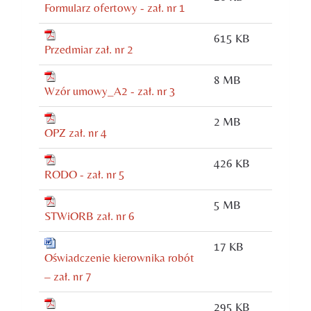
Formularz ofertowy - zał. nr 1
615 KB
Przedmiar zał. nr 2
8 MB
Wzór umowy_A2 - zał. nr 3
2 MB
OPZ zał. nr 4
426 KB
RODO - zał. nr 5
5 MB
STWiORB zał. nr 6
17 KB
Oświadczenie kierownika robót
– zał. nr 7
295 KB