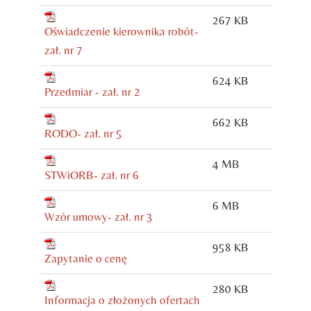
267 KB
Oświadczenie kierownika robót-
zał. nr 7
624 KB
Przedmiar - zał. nr 2
662 KB
RODO- zał. nr 5
4 MB
STWiORB- zał. nr 6
6 MB
Wzór umowy- zał. nr 3
958 KB
Zapytanie o cenę
280 KB
Informacja o złożonych ofertach