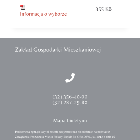
355 KB
Informacja o wyborze
Zakład Gospodarki Mieszkaniowej
(32) 356-40-00
(32) 287-29-80
Mapa biuletynu
Poddomena zgm.piekary.pl została zarejestrowana nieodpłatnie na podstawie
Zarządzenia Prezydenta Miasta Piekary Śląskie Nr ORo.0050.711.2012 z dnia 16