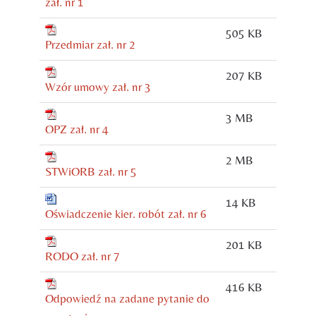
zał. nr 1
505 KB
Przedmiar zał. nr 2
207 KB
Wzór umowy zał. nr 3
3 MB
OPZ zał. nr 4
2 MB
STWiORB zał. nr 5
14 KB
Oświadczenie kier. robót zał. nr 6
201 KB
RODO zał. nr 7
416 KB
Odpowiedź na zadane pytanie do