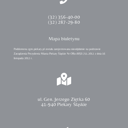
(32) 356-40-00
(32) 287-29-80
Mapa biuletynu
Poddomena zgm.piekary.pl została zarejestrowana nieodpłatnie na podstawie
Zarządzenia Prezydenta Miasta Piekary Śląskie Nr ORo.0050.711.2012 z dnia 16
listopada 2012 r.
ul. Gen. Jerzego Ziętka 60
41-940 Piekary Śląskie