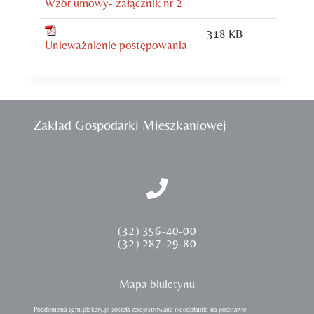
Wzór umowy- załącznik nr 2
318 KB
Unieważnienie postępowania
Zakład Gospodarki Mieszkaniowej
(32) 356-40-00
(32) 287-29-80
Mapa biuletynu
Poddomena zgm.piekary.pl została zarejestrowana nieodpłatnie na podstawie