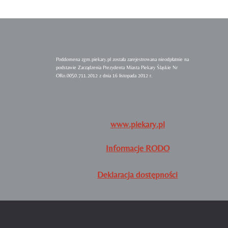
Poddomena zgm.piekary.pl została zarejestrowana nieodpłatnie na
podstawie Zarządzenia Prezydenta Miasta Piekary Śląskie Nr
ORo.0050.711.2012 z dnia 16 listopada 2012 r.
www.piekary.pl
Informacje RODO
Deklaracja dostępności