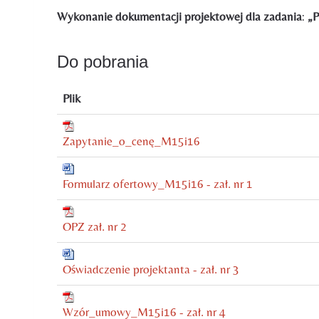
Wykonanie dokumentacji projektowej dla zadania
:
„P
Do pobrania
Plik
Zapytanie_o_cenę_M15i16
Formularz ofertowy_M15i16 - zał. nr 1
OPZ zał. nr 2
Oświadczenie projektanta - zał. nr 3
Wzór_umowy_M15i16 - zał. nr 4