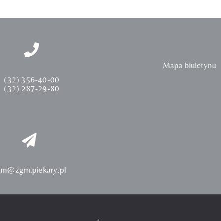
Mapa biuletynu
(32) 356-40-00
(32) 287-29-80
gm@zgm.piekary.pl