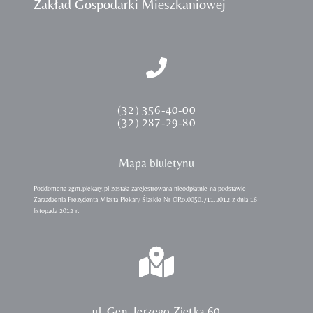
Zakład Gospodarki Mieszkaniowej
(32) 356-40-00
(32) 287-29-80
Mapa biuletynu
Poddomena zgm.piekary.pl została zarejestrowana nieodpłatnie na podstawie
Zarządzenia Prezydenta Miasta Piekary Śląskie Nr ORo.0050.711.2012 z dnia 16
listopada 2012 r.
ul. Gen. Jerzego Ziętka 60