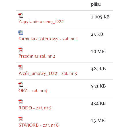
pliku
1 005 KB
Zapytanie o cenę_D22
25 KB
Formularz_ofertowy - zał. nr 1
10 MB
Przedmiar zał. nr 2
424 KB
Wzór_umowy_D22 - zał. nr 3
551 KB
OPZ - zał. nr 4
434 KB
RODO - zał. nr 5
13 MB
STWiORB - zał. nr 6