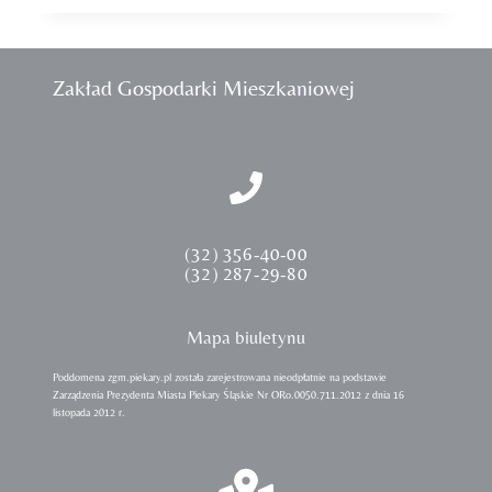
Zakład Gospodarki Mieszkaniowej
(32) 356-40-00
(32) 287-29-80
Mapa biuletynu
Poddomena zgm.piekary.pl została zarejestrowana nieodpłatnie na podstawie
Zarządzenia Prezydenta Miasta Piekary Śląskie Nr ORo.0050.711.2012 z dnia 16
listopada 2012 r.