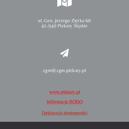
ul. Gen. Jerzego Ziętka 60
41-940 Piekary Śląskie
zgm@zgm.piekary.pl
www.piekary.pl
Informacje RODO
Deklaracja dostępności