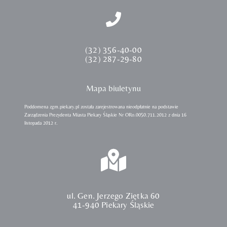
(32) 356-40-00
(32) 287-29-80
Mapa biuletynu
Poddomena zgm.piekary.pl została zarejestrowana nieodpłatnie na podstawie
Zarządzenia Prezydenta Miasta Piekary Śląskie Nr ORo.0050.711.2012 z dnia 16
listopada 2012 r.
ul. Gen. Jerzego Ziętka 60
41-940 Piekary Śląskie