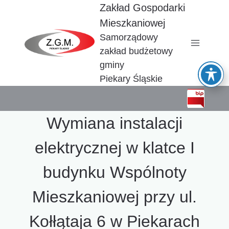
Przejdź
Zakład Gospodarki
do
Mieszkaniowej
treści
Samorządowy
zakład budżetowy
gminy
Piekary Śląskie
Wymiana instalacji
elektrycznej w klatce I
budynku Wspólnoty
Mieszkaniowej przy ul.
Kołłątaja 6 w Piekarach