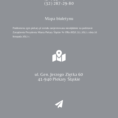
(32) 287-29-80
Mapa biuletynu
Poddomena zgm.piekary.pl została zarejestrowana nieodpłatnie na podstawie
Zarządzenia Prezydenta Miasta Piekary Śląskie Nr ORo.0050.711.2012 z dnia 16
listopada 2012 r.
ul. Gen. Jerzego Ziętka 60
41-940 Piekary Śląskie