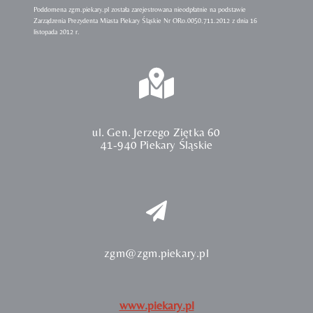
Poddomena zgm.piekary.pl została zarejestrowana nieodpłatnie na podstawie
Zarządzenia Prezydenta Miasta Piekary Śląskie Nr ORo.0050.711.2012 z dnia 16
listopada 2012 r.
ul. Gen. Jerzego Ziętka 60
41-940 Piekary Śląskie
zgm@zgm.piekary.pl
www.piekary.pl